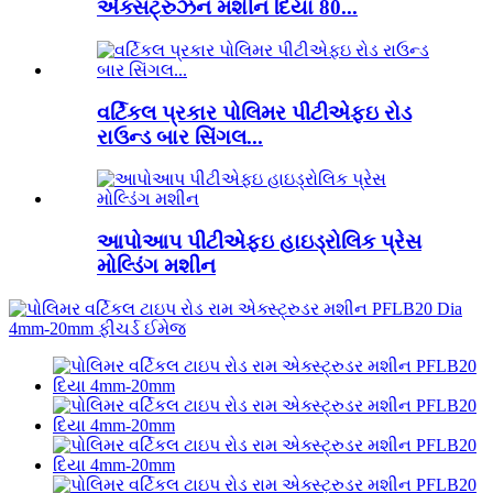
એક્સટ્રુઝન મશીન દિયા 80...
વર્ટિકલ પ્રકાર પોલિમર પીટીએફઇ રોડ
રાઉન્ડ બાર સિંગલ...
આપોઆપ પીટીએફઇ હાઇડ્રોલિક પ્રેસ
મોલ્ડિંગ મશીન