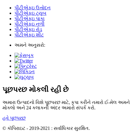
પીટીએફઇ ઉત્તોદન
પીટીએફઇ ટ્યુબ
પીટીએફઇ પાકા
પીટીએફઇ નળી
પીટીએફઇ રોડ
પીટીએફઇ શીટ
અમને અનુસરો:
પૂછપરછ મોકલી રહી છે
અમારા ઉત્પાદનો વિશે પૂછપરછ માટે, કૃપા કરીને તમારો ઈ-મેલ અમને
મોકલો અને 24 કલાકની અંદર અમારો સંપર્ક કરો.
હવે પૂછપરછ
© કૉપિરાઇટ - 2019-2021 : સર્વાધિકાર સુરક્ષિત.