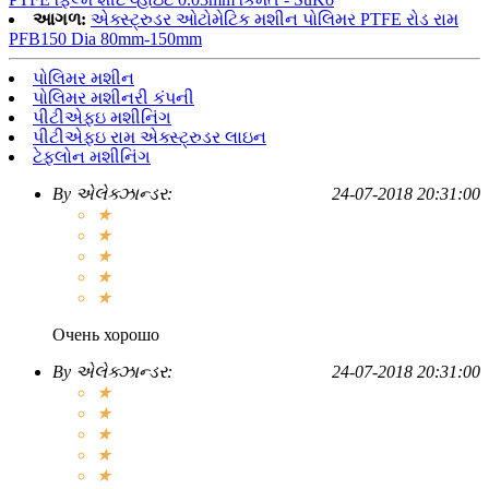
આગળ:
એક્સ્ટ્રુડર ઓટોમેટિક મશીન પોલિમર PTFE રોડ રામ
PFB150 Dia 80mm-150mm
પોલિમર મશીન
પોલિમર મશીનરી કંપની
પીટીએફઇ મશીનિંગ
પીટીએફઇ રામ એક્સ્ટ્રુડર લાઇન
ટેફલોન મશીનિંગ
By
એલેક્ઝાન્ડર
:
24-07-2018 20:31:00
★
★
★
★
★
Очень хорошо
By
એલેક્ઝાન્ડર
:
24-07-2018 20:31:00
★
★
★
★
★