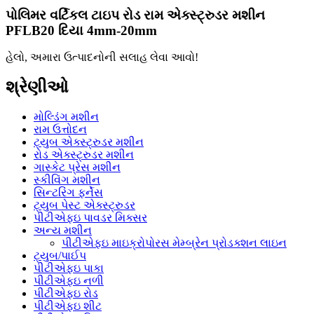
પોલિમર વર્ટિકલ ટાઇપ રોડ રામ એક્સ્ટ્રુડર મશીન
PFLB20 દિયા 4mm-20mm
હેલો, અમારા ઉત્પાદનોની સલાહ લેવા આવો!
શ્રેણીઓ
મોલ્ડિંગ મશીન
રામ ઉત્તોદન
ટ્યુબ એક્સ્ટ્રુડર મશીન
રોડ એક્સ્ટ્રુડર મશીન
ગાસ્કેટ પ્રેસ મશીન
સ્કીવિંગ મશીન
સિન્ટરિંગ ફર્નેસ
ટ્યુબ પેસ્ટ એક્સ્ટ્રુડર
પીટીએફઇ પાવડર મિક્સર
અન્ય મશીન
પીટીએફઇ માઇક્રોપોરસ મેમ્બ્રેન પ્રોડક્શન લાઇન
ટ્યુબ/પાઈપ
પીટીએફઇ પાકા
પીટીએફઇ નળી
પીટીએફઇ રોડ
પીટીએફઇ શીટ