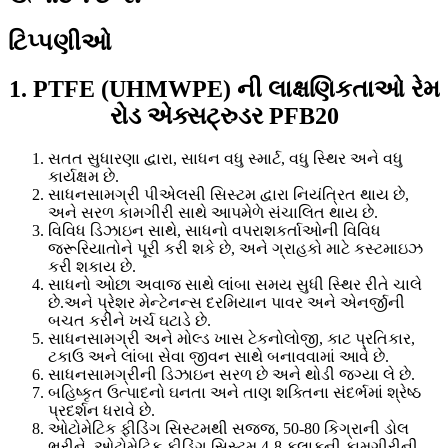
ટિપ્પણીઓ
1. PTFE (UHMWPE) ની લાક્ષણિકતાઓ રેમ
રોડ એક્સટ્રુડર PFB20
સતત સુધારણા દ્વારા, સાધન વધુ સ્માર્ટ, વધુ સ્થિર અને વધુ
કાર્યક્ષમ છે.
સાધનસામગ્રી પીએલસી સિસ્ટમ દ્વારા નિયંત્રિત થાય છે,
અને સરળ કામગીરી સાથે આપમેળે સંચાલિત થાય છે.
વિવિધ ડિઝાઇન સાથે, સાધનો વપરાશકર્તાઓની વિવિધ
જરૂરિયાતોને પૂરી કરી શકે છે, અને ગ્રાહકો માટે કસ્ટમાઇઝ
કરી શકાય છે.
સાધનો ઓછા અવાજ સાથે લાંબા સમય સુધી સ્થિર રીતે ચાલે
છે.અને પ્રેશર મેન્ટેનન્સ દરમિયાન પાવર અને એનર્જીની
બચત કરીને ખર્ચ ઘટાડે છે.
સાધનસામગ્રી અને મોલ્ડ ખાસ ટેકનોલોજી, કાટ પ્રતિકાર,
ટકાઉ અને લાંબા સેવા જીવન સાથે બનાવવામાં આવે છે.
સાધનસામગ્રીની ડિઝાઇન સરળ છે અને થોડી જગ્યા લે છે.
બહિષ્કૃત ઉત્પાદનો ઘનતા અને તાણ શક્તિના સંદર્ભમાં શ્રેષ્ઠ
પ્રદર્શન ધરાવે છે.
ઓટોમેટિક ફીડિંગ સિસ્ટમથી સજ્જ, 50-80 કિગ્રાની ડોલ
ભરીને, ઓટોમેટિક ફીડિંગ સિસ્ટમ 4-8 કલાકની કામગીરીની