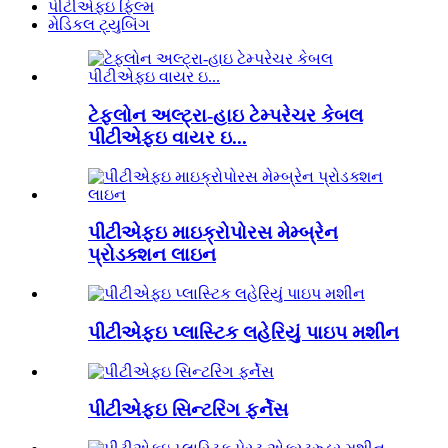
પીટીએફઇ ફિલ્મ
મેડિકલ ટ્યુબિંગ
ટેફલોન અલ્ટ્રા-હાઇ ટેમ્પરેચર કેબલ
પીટીએફઇ વાયર ઇ...
પીટીએફઇ માઇક્રોપોરસ મેમ્બ્રેન
પ્રોડક્શન લાઇન
પીટીએફઇ પ્લાસ્ટિક લહેરિયું પાઇપ મશીન
પીટીએફઇ સિન્ટરિંગ ફર્નેસ