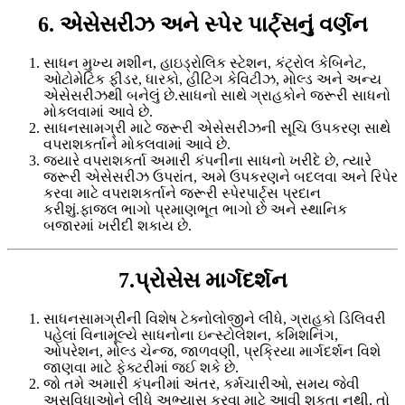
6. એસેસરીઝ અને સ્પેર પાર્ટ્સનું વર્ણન
સાધન મુખ્ય મશીન, હાઇડ્રોલિક સ્ટેશન, કંટ્રોલ કેબિનેટ,
ઓટોમેટિક ફીડર, ધારકો, હીટિંગ કેવિટીઝ, મોલ્ડ અને અન્ય
એસેસરીઝથી બનેલું છે.સાધનો સાથે ગ્રાહકોને જરૂરી સાધનો
મોકલવામાં આવે છે.
સાધનસામગ્રી માટે જરૂરી એસેસરીઝની સૂચિ ઉપકરણ સાથે
વપરાશકર્તાને મોકલવામાં આવે છે.
જ્યારે વપરાશકર્તા અમારી કંપનીના સાધનો ખરીદે છે, ત્યારે
જરૂરી એસેસરીઝ ઉપરાંત, અમે ઉપકરણને બદલવા અને રિપેર
કરવા માટે વપરાશકર્તાને જરૂરી સ્પેરપાર્ટ્સ પ્રદાન
કરીશું.ફાજલ ભાગો પ્રમાણભૂત ભાગો છે અને સ્થાનિક
બજારમાં ખરીદી શકાય છે.
7.પ્રોસેસ માર્ગદર્શન
સાધનસામગ્રીની વિશેષ ટેક્નોલોજીને લીધે, ગ્રાહકો ડિલિવરી
પહેલાં વિનામૂલ્યે સાધનોના ઇન્સ્ટોલેશન, કમિશનિંગ,
ઓપરેશન, મોલ્ડ ચેન્જ, જાળવણી, પ્રક્રિયા માર્ગદર્શન વિશે
જાણવા માટે ફેક્ટરીમાં જઈ શકે છે.
જો તમે અમારી કંપનીમાં અંતર, કર્મચારીઓ, સમય જેવી
અસુવિધાઓને લીધે અભ્યાસ કરવા માટે આવી શકતા નથી, તો