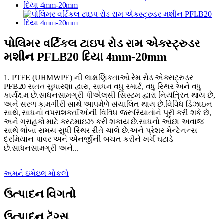
પોલિમર વર્ટિકલ ટાઇપ રોડ રામ એક્સ્ટ્રુડર
મશીન PFLB20 દિયા 4mm-20mm
1. PTFE (UHMWPE) ની લાક્ષણિકતાઓ રેમ રોડ એક્સટ્રુડર
PFB20 સતત સુધારણા દ્વારા, સાધન વધુ સ્માર્ટ, વધુ સ્થિર અને વધુ
કાર્યક્ષમ છે.સાધનસામગ્રી પીએલસી સિસ્ટમ દ્વારા નિયંત્રિત થાય છે,
અને સરળ કામગીરી સાથે આપમેળે સંચાલિત થાય છે.વિવિધ ડિઝાઇન
સાથે, સાધનો વપરાશકર્તાઓની વિવિધ જરૂરિયાતોને પૂરી કરી શકે છે,
અને ગ્રાહકો માટે કસ્ટમાઇઝ કરી શકાય છે.સાધનો ઓછા અવાજ
સાથે લાંબા સમય સુધી સ્થિર રીતે ચાલે છે.અને પ્રેશર મેન્ટેનન્સ
દરમિયાન પાવર અને એનર્જીની બચત કરીને ખર્ચ ઘટાડે
છે.સાધનસામગ્રી અને...
અમને ઇમેઇલ મોકલો
ઉત્પાદન વિગતો
ઉત્પાદન ટૅગ્સ