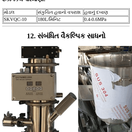
મોડલ
સંકુચિત હવાનો વપરાશ
હવાનું દબાણ
SKVQC-10
180L/મિનિટ
0.4-0.6MPa
12. સંબંધિત વૈકલ્પિક સાધનો