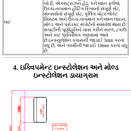
બોડી, એક્સટ્રુઝન હેડ, કનેક્શન ફ્લેંજ,
ઉચ્ચ-તાપમાન હીટિંગ રિંગ્સનો સંપૂર્ણ સેટ,
સેન્સર્સનો સંપૂર્ણ સેટ, કૂલિંગ વોટર જેકેટ
સિસ્ટમ અને ઉચ્ચ-તાપમાન કનેક્શન લાઇન,
ઘાટ
મોલ્ડ અને પ્રોડક્ટ સપોર્ટનો સમાવેશ થાય છે.
સપાટીની પૂર્ણાહુતિને ખાસ કરીને સરળ, ટકાઉ
અને કાટ પ્રતિરોધક ગણવામાં આવે
છે.ઇન્સ્યુલેશન કપાસની જાડાઈ 5mm કરતાં
વધુ છે, અને ગરમીની જાડાઈ 10mm કરતાં વધુ
છે.
4. ઇક્વિપમેન્ટ ઇન્સ્ટોલેશન અને મોલ્ડ
ઇન્સ્ટોલેશન ડાયાગ્રામ