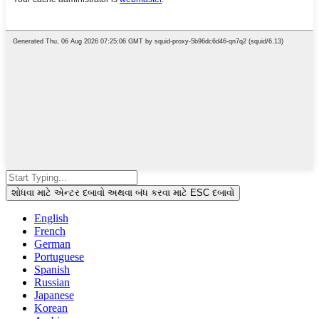
શોધવા માટે એન્ટર દબાવો અથવા બંધ કરવા માટે ESC દબાવો
English
French
German
Portuguese
Spanish
Russian
Japanese
Korean