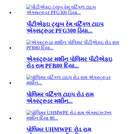
પીટીએફઇ ટ્યુબ રેમ વર્ટિકલ ટાઇપ
એક્સટ્રુડર PFG300 ડિયા...
એક્સ્ટ્રુડર મશીન પોલિમર પીટીએફઇ
રોડ રામ PFB80 દિયા...
પોલિમર વર્ટિકલ ટાઇપ રોડ રામ
એક્સ્ટ્રુડર મશીન...
પોલિમર UHMWPE રોડ રામ