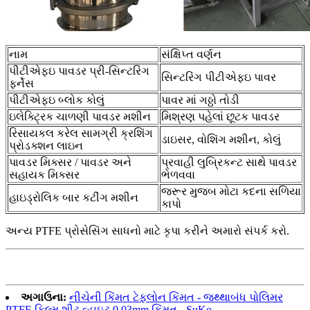
નામ
સંક્ષિપ્ત વર્ણન
પીટીએફઇ પાવડર પ્રી-સિન્ટરિંગ
સિન્ટરિંગ પીટીએફઇ પાવર
ફર્નેસ
પીટીએફઇ બ્લોક કોલું
પાવર માં ગઠ્ઠો તોડી
ઇલેક્ટ્રિક ચાળણી પાવડર મશીન
મિશ્રણ પહેલાં છૂટક પાવડર
રિસાયકલ કરેલ સામગ્રી ક્રશિંગ
ડાઇસર, વોશિંગ મશીન, કોલું
પ્રોડક્શન લાઇન
પાવડર મિક્સર / પાવડર અને
પ્રવાહી લુબ્રિકન્ટ સાથે પાવડર
સહાયક મિક્સર
ભેળવવા
જરૂર મુજબ મોટા કદના સળિયા
હાઇડ્રોલિક બાર કટીંગ મશીન
કાપો
અન્ય PTFE પ્રોસેસિંગ સાધનો માટે કૃપા કરીને અમારો સંપર્ક કરો.
અગાઉના:
નીચેની કિંમત ટેફલોન કિંમત - જથ્થાબંધ પોલિમર
PTFE ફિલ્મ શીટ વ્હાઇટ 0.03mm કિંમત - SuKo