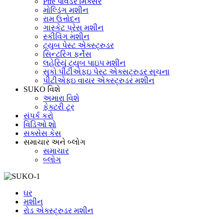
Ptfe પાવડર મિક્સર
મોલ્ડિંગ મશીન
રામ ઉત્તોદન
ગાસ્કેટ પ્રેસ મશીન
સ્કીવિંગ મશીન
ટ્યુબ પેસ્ટ એક્સ્ટ્રુડર
સિન્ટરિંગ ફર્નેસ
લહેરિયું ટ્યુબ પાઇપ મશીન
સુકો પીટીએફઇ પેસ્ટ એક્સટ્રુડર સૂચના
પીટીએફઇ વાયર એક્સ્ટ્રુડર મશીન
SUKO વિશે
અમારા વિશે
ફેક્ટરી ટૂર
સંપર્ક કરો
વિડિઓ શો
સક્સેસ કેસ
સમાચાર અને બ્લોગ
સમાચાર
બ્લોગ
ઘર
મશીન
રોડ એક્સ્ટ્રુડર મશીન