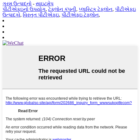
ગરમ ઉત્પાદનો
-
સાઇટમેપ
પીટીએફઇનો ઉપયોગ
,
ટેફલોન કંપની
,
પ્લાસ્ટિક ટેફલોન
,
પીટીએફઇ
ઉત્પાદકો
,
વિસ્તૃત પીટીએફઇ
,
પીટીએફઇ ટેફલોન
,