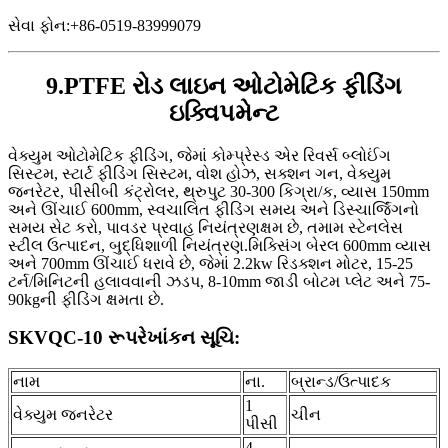
સેવા ફોન:+86-0519-83999079
9.PTFE રોડ લાઇન ઓટોમેટિક ફીડિંગ
ઇક્વિપમેન્ટ
વેક્યુમ ઓટોમેટિક ફીડિંગ, જેમાં કોમ્પ્રેસ્ડ એર રિવર્સ બ્લોઈંગ
સિસ્ટમ, સ્ટાર્ટ ફીડિંગ સિસ્ટમ, વોશ હોઝ, સક્શન ગન, વેક્યુમ
જનરેટર, પીસીબી કંટ્રોલર, થ્રુપુટ 30-300 કિગ્રા/ક, વ્યાસ 150mm
અને ઊંચાઈ 600mm, સ્વચાલિત ફીડિંગ સમય અને ડિસ્ચાર્જિંગનો
સમય સેટ કરો, પાવડર પ્રવાહ નિયંત્રણક્ષમ છે, તમામ સ્ટેનલેસ
સ્ટીલ ઉત્પાદન, બુદ્ધિશાળી નિયંત્રણ.મિક્સિંગ બેરલ 600mm વ્યાસ
અને 700mm ઊંચાઈ ધરાવે છે, જેમાં 2.2kw રિડક્શન મોટર, 15-25
ટર્ન/મિનિટની હલાવવાની ઝડપ, 8-10mm જાડી બોટમ પ્લેટ અને 75-
90kgની ફીડિંગ ક્ષમતા છે.
SKVQC-10 રૂપરેખાંકન સૂચિ:
નામ
ના.
બ્રાન્ડ/ઉત્પાદક
1
વેક્યુમ જનરેટર
ચીન
પીસી
4