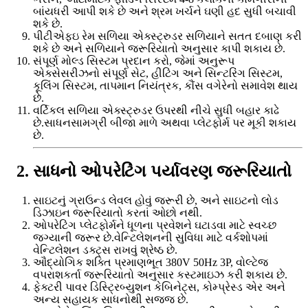
બાંયધરી આપી શકે છે અને શ્રમ ખર્ચને ઘણી હદ સુધી બચાવી
શકે છે.
પીટીએફઇ રેમ સળિયા એક્સ્ટ્રુડર સળિયાને સતત દબાણ કરી
શકે છે અને સળિયાને જરૂરિયાતો અનુસાર કાપી શકાય છે.
સંપૂર્ણ મોલ્ડ સિસ્ટમ પ્રદાન કરો, જેમાં અનુરૂપ
એક્સેસરીઝનો સંપૂર્ણ સેટ, હીટિંગ અને સિન્ટરિંગ સિસ્ટમ,
કૂલિંગ સિસ્ટમ, તાપમાન નિયંત્રક, કૌંસ વગેરેનો સમાવેશ થાય
છે.
વર્ટિકલ સળિયા એક્સ્ટ્રુડર ઉપરથી નીચે સુધી બહાર કાઢે
છે.સાધનસામગ્રી બીજા માળે અથવા પ્લેટફોર્મ પર મૂકી શકાય
છે.
2. સાધનો ઓપરેટિંગ પર્યાવરણ જરૂરિયાતો
સાઇટનું ગ્રાઉન્ડ લેવલ હોવું જરૂરી છે, અને સાઇટનો લોડ
ડિઝાઇન જરૂરિયાતો કરતાં ઓછો નથી.
ઓપરેટિંગ પ્લેટફોર્મને ધૂળના પ્રવેશને ઘટાડવા માટે સ્વચ્છ
જગ્યાની જરૂર છે.વેન્ટિલેશનની સુવિધા માટે વર્કશોપમાં
વેન્ટિલેશન ડક્ટ્સ રાખવું શ્રેષ્ઠ છે.
ઔદ્યોગિક શક્તિ પ્રમાણભૂત 380V 50Hz 3P, વોલ્ટેજ
વપરાશકર્તા જરૂરિયાતો અનુસાર કસ્ટમાઇઝ કરી શકાય છે.
ફેક્ટરી પાવર ડિસ્ટ્રિબ્યુશન કેબિનેટ્સ, કોમ્પ્રેસ્ડ એર અને
અન્ય સહાયક સાધનોથી સજ્જ છે.