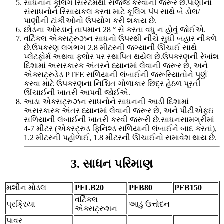
સાધનોને કૂલિંગ સિસ્ટમથી સજ્જ કરવાની જરૂર છે.પાણીના
સંસાધનોને રિસાયકલ કરવા માટે કૂલિંગ પંપ સાથે બે ડોલ/
પાણીની ટાંકીઓનો ઉપયોગ કરી શકાય છે.
છોડના ઓરડાનું તાપમાન 28 ° સે કરતા વધુ ન હોવું જોઈએ.
વર્ટિકલ એક્સટ્રુઝન સાધનો ઉપરથી નીચે સુધી બહાર નીકળે
છે.ઉપકરણ લગભગ 2.8 મીટરની જગ્યાની ઊંચાઈ સાથે
પ્લેટફોર્મ અથવા ફ્લોર પર સ્થાપિત થયેલ છે.ઉપકરણની રેખાંશ
દિશામાં અસરકારક અંતરને ધ્યાનમાં લેવાની જરૂર છે, અને
એક્સટ્રુડેડ PTFE સળિયાની લંબાઈની જરૂરિયાતોને પૂર્ણ
કરવા માટે ઉપકરણના નિશ્ચિત ગોળાકાર છિદ્ર હેઠળ પૂરતી
ઊંચાઈની ખાતરી આપવી જોઈએ.
આડા એક્સટ્રુઝન સાધનોને સાધનની આડી દિશામાં
અસરકારક અંતર ધ્યાનમાં લેવાની જરૂર છે, અને પીટીએફઇ
સળિયાની લંબાઈની ખાતરી કરવી જરૂરી છે.સાધનસામગ્રીમાં
4-7 મીટર (એક્સ્ટ્રુડ ફિનિશ્ડ સળિયાની લંબાઈને બાદ કરતાં),
1.2 મીટરની પહોળાઈ, 1.8 મીટરની ઊંચાઈનો સમાવેશ થાય છે.
3. સાધન પરિમાણ
મશીન મોડલ
PFLB20
PFB80
PFB150
વર્ટિકલ
પ્રક્રિયા
આડું ઉત્તોદન
એક્સટ્રુશન
પાવર