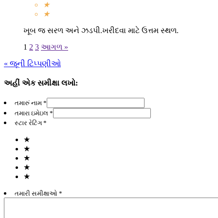
★
★
ખૂબ જ સરળ અને ઝડપી.ખરીદવા માટે ઉત્તમ સ્થળ.
1
2
3
આગળ »
« જૂની ટિપ્પણીઓ
અહીં એક સમીક્ષા લખો:
તમારું નામ *
તમારા ઇમેઇલ *
સ્ટાર રેટિંગ *
★
★
★
★
★
તમારી સમીક્ષાઓ *