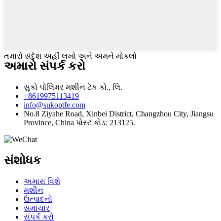
તમારો સંદેશ અહીં લખો અને અમને મોકલો
અમારો સંપર્ક કરો
સુકો પોલિમર મશીન ટેક કો., લિ.
+8619975113419
info@sukoptfe.com
No.8 Ziyahe Road, Xinbei District, Changzhou City, Jiangsu
Province, China પોસ્ટ કોડ: 213125.
સંશોધક
અમારા વિશે
મશીન
ઉત્પાદનો
સમાચાર
સંપર્ક કરો