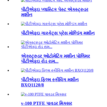
પીટીએફઇ પ્લાસ્ટિક પેસ્ટ એક્સ્ટ્રુડર
મશીન
પીટીએફઇ ગાસ્કેટ્સ પ્રેસ મોલ્ડિંગ મશીન
એક્સ્ટ્રુડર ઓટોમેટિક મશીન પોલિમર
પીટીએફઇ રોડ રામ...
પીટીએફઇ ફિલ્મ સ્કીવિંગ મશીન
BXQ1120/8
v-100 PTFE પાવડર મિક્સર