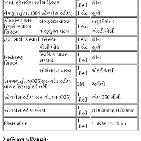
316L સ્ટેનલેસ સ્ટીલ ફિલ્ટર
ચીન
પીસી
વેક્યુમ હોપર (304 સ્ટેનલેસ સ્ટીલ)
1 સેટ
સુકો
કોમ્પ્રેસ્ડ એર
બેકફ્લશ વાલ્વ
ન્યૂઝીલેન્ડ
રિવર્સ બ્લોઇંગ
1 સેટ
વાયુયુક્ત ઘટક
એરટીએસી
સિસ્ટમ
હવા ખાલી કરવાની સિસ્ટમ
1 સેટ
ચીન
પીસી બોર્ડ
1 સેટ
સુકો
સ્વિચિંગ પાવર
1
નિયંત્રણ
ચીન
સપ્લાય
પીસી
સિસ્ટમ
1
સોલેનોઇડ વાલ્વ
એરટીએસી
પીસી
સક્શન હોઝ(Φ25)ફૂડ-ગ્રેડ સ્ટીલ
3M
જર્મની
વાયર રિઇનફોર્સ્ડ નળી
1
સ્ટેનલેસ સ્ટીલ સક નોઝલ (Φ25)
એલ 350 મીમી
પીસી
1
સ્ટેનલેસ સ્ટીલ બેરલ
OD600mm;H700mm
પીસી
1
ગિયર મોટર
1.5KW 15-20r/m
પીસી
ટેકનિકલ પરિમાણો: