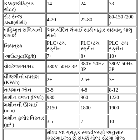
KW(ઇલેક્ટ્રિક
14
24
33
મોટર)
રોડ રેન્જ
80-150 (200
4-20
25-80
ડાયા(મીમી)
)
બહિષ્કૃત સળિયાની
અમર્યાદિત લંબાઈ સાથે બહાર કાઢવાનું ચાલુ
લંબાઈ
રાખો
PLC+ટચ
PLC+ટચ
PLC+ટચ
નિયંત્રક
સ્ક્રીન
સ્ક્રીન
સ્ક્રીન
આઉટપુટ(Kg/h)
7+
8+
10+
380V 50Hz
380V 50Hz
વોલ્ટેજ/PH/Hz
380V 50Hz 3P
3P
3P
વીજળીનો વપરાશ
2+
2.5+
3+
(KW/h)
તાપમાન ઝોન
3-5
4-8
8-12
મશીન વજન (કિલો)
930
960
1220
મશીનની ઊંચાઈ
2150
1800
1900
(mm)
મશીન ફ્લોર વિસ્તાર
3.5
7
10
2
(m
)
મોલ્ડ કદ ગ્રાહક સ્પષ્ટીકરણો અનુસાર
કસ્ટમાઇઝ્ડ છે.સંપૂર્ણ મોલ્ડ સેટમાં મોલ્ડ