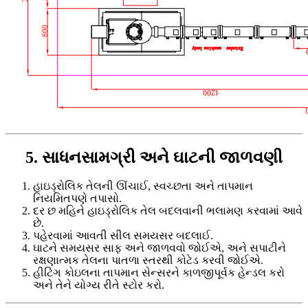
5. સાધનસામગ્રી અને ઘાટની જાળવણી
હાઇડ્રોલિક તેલની ઊંચાઈ, સ્વચ્છતા અને તાપમાન
નિયમિતપણે તપાસો.
દર છ મહિને હાઇડ્રોલિક તેલ બદલવાની ભલામણ કરવામાં આવે
છે.
પહેરવામાં આવતી સીલ સમયસર બદલાઈ.
ઘાટને સમયસર સાફ અને જાળવવો જોઈએ, અને સપાટીને
રક્ષણાત્મક તેલના પાતળા સ્તરથી કોટેડ કરવી જોઈએ.
હીટિંગ કોઇલના તાપમાન સેન્સરને કાળજીપૂર્વક હેન્ડલ કરો
અને તેને યોગ્ય રીતે સ્ટોર કરો.