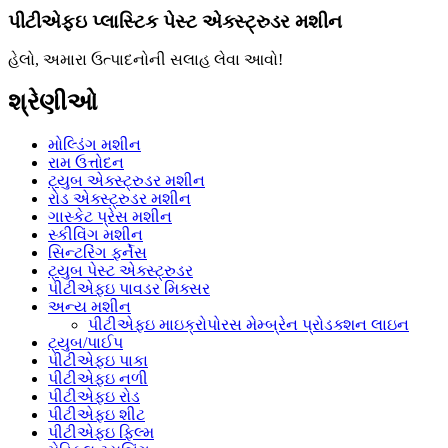
પીટીએફઇ પ્લાસ્ટિક પેસ્ટ એક્સ્ટ્રુડર મશીન
હેલો, અમારા ઉત્પાદનોની સલાહ લેવા આવો!
શ્રેણીઓ
મોલ્ડિંગ મશીન
રામ ઉત્તોદન
ટ્યુબ એક્સ્ટ્રુડર મશીન
રોડ એક્સ્ટ્રુડર મશીન
ગાસ્કેટ પ્રેસ મશીન
સ્કીવિંગ મશીન
સિન્ટરિંગ ફર્નેસ
ટ્યુબ પેસ્ટ એક્સ્ટ્રુડર
પીટીએફઇ પાવડર મિક્સર
અન્ય મશીન
પીટીએફઇ માઇક્રોપોરસ મેમ્બ્રેન પ્રોડક્શન લાઇન
ટ્યુબ/પાઈપ
પીટીએફઇ પાકા
પીટીએફઇ નળી
પીટીએફઇ રોડ
પીટીએફઇ શીટ
પીટીએફઇ ફિલ્મ