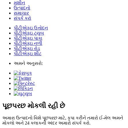
મશીન
ઉત્પાદનો
સમાચાર
સંપર્ક કરો
પીટીએફઇ ઉત્તોદન
પીટીએફઇ ટ્યુબ
પીટીએફઇ પાકા
પીટીએફઇ નળી
પીટીએફઇ રોડ
પીટીએફઇ શીટ
અમને અનુસરો:
પૂછપરછ મોકલી રહી છે
અમારા ઉત્પાદનો વિશે પૂછપરછ માટે, કૃપા કરીને તમારો ઈ-મેલ અમને
મોકલો અને 24 કલાકની અંદર અમારો સંપર્ક કરો.