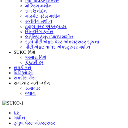
Ptfe પાવડર મિક્સર
મોલ્ડિંગ મશીન
રામ ઉત્તોદન
ગાસ્કેટ પ્રેસ મશીન
સ્કીવિંગ મશીન
ટ્યુબ પેસ્ટ એક્સ્ટ્રુડર
સિન્ટરિંગ ફર્નેસ
લહેરિયું ટ્યુબ પાઇપ મશીન
સુકો પીટીએફઇ પેસ્ટ એક્સટ્રુડર સૂચના
પીટીએફઇ વાયર એક્સ્ટ્રુડર મશીન
SUKO વિશે
અમારા વિશે
ફેક્ટરી ટૂર
સંપર્ક કરો
વિડિઓ શો
સક્સેસ કેસ
સમાચાર અને બ્લોગ
સમાચાર
બ્લોગ
ઘર
મશીન
ટ્યુબ પેસ્ટ એક્સ્ટ્રુડર