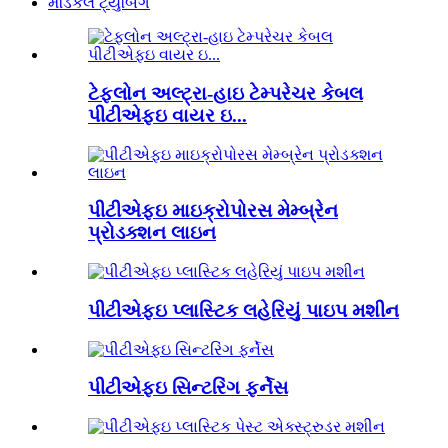
મેડિકલ ટ્યુબિંગ
ટેફલોન અલ્ટ્રા-હાઇ ટેમ્પરેચર કેબલ
પીટીએફઇ વાયર ઇ...
પીટીએફઇ માઇક્રોપોરસ મેમ્બ્રેન
પ્રોડક્શન લાઇન
પીટીએફઇ પ્લાસ્ટિક લહેરિયું પાઇપ મશીન
પીટીએફઇ સિન્ટરિંગ ફર્નેસ