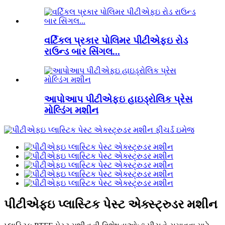
વર્ટિકલ પ્રકાર પોલિમર પીટીએફઇ રોડ
રાઉન્ડ બાર સિંગલ...
આપોઆપ પીટીએફઇ હાઇડ્રોલિક પ્રેસ
મોલ્ડિંગ મશીન
પીટીએફઇ પ્લાસ્ટિક પેસ્ટ એક્સ્ટ્રુડર મશીન