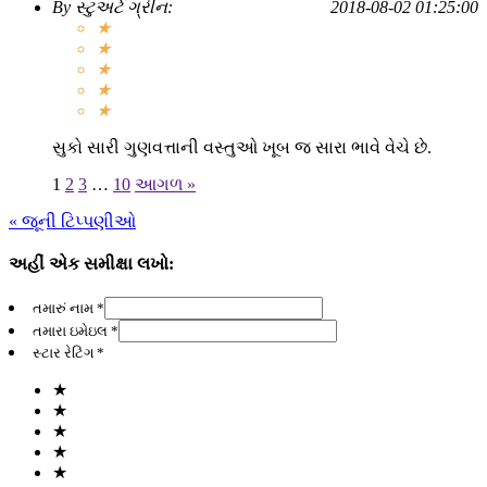
By
સ્ટુઅર્ટ ગ્રીન
:
2018-08-02 01:25:00
★
★
★
★
★
સુકો સારી ગુણવત્તાની વસ્તુઓ ખૂબ જ સારા ભાવે વેચે છે.
1
2
3
…
10
આગળ »
« જૂની ટિપ્પણીઓ
અહીં એક સમીક્ષા લખો:
તમારું નામ *
તમારા ઇમેઇલ *
સ્ટાર રેટિંગ *
★
★
★
★
★