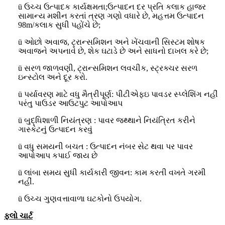
ü ઉચ્ચ ઉત્પાદક કાર્યક્ષમતા;ઉત્પાદન દર પ્રતિ કલાક હાજર
સામાન્ય મશીન કરતાં ત્રણ ગણો વધારે છે, મહત્તમ ઉત્પાદન
98m/કલાક સુધી પહોંચે છે;
ü ઓછો અવાજ, ટ્રાન્સમિશન અને ખેંચવાની સિસ્ટમ શોષક
અવાજને અપનાવે છે, શેક ઘટાડે છે અને સાધનો દાખલ કરે છે;
ü સરળ જાળવણી, ટ્રાન્સમિશન લવચીક, સ્ટ્રક્ચર સરળ
ઇન્સ્ટોલ અને દૂર કરો.
ü પર્યાવરણ માટે વધુ મૈત્રીપૂર્ણ: પીટીએફઇ પાવડર સ્પ્લેશિંગ નહીં
પરંતુ પાઉડર આઉટપુટ આપોઆપ
ü બુદ્ધિશાળી નિયંત્રણ : પાવર જથ્થાને નિયંત્રિત કરીને
ગાસ્કેટનું ઉત્પાદન કરવું
ü વધુ સમયની બચત : ઉત્પાદન નંબર સેટ થવા પર પાવર
આપોઆપ કપાઈ જાય છે
ü લાંબા સમય સુધી કાર્યકારી જીવન: કામ કરતી વખતે ગરમી
નહીં.
ü ઉચ્ચ ગુણવત્તાવાળા ઘટકોનો ઉપયોગ.
ફ્લો ચાર્ટ