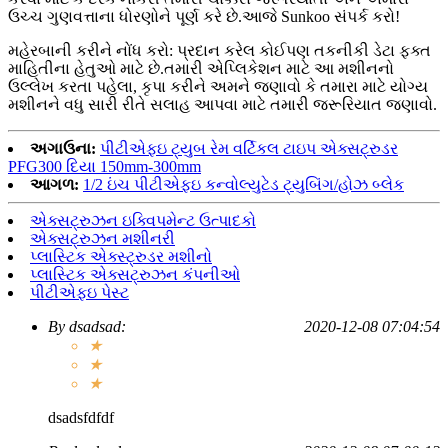
ઉચ્ચ ગુણવત્તાના ધોરણોને પૂર્ણ કરે છે.આજે Sunkoo સંપર્ક કરો!
મહેરબાની કરીને નોંધ કરો: પ્રદાન કરેલ કોઈપણ તકનીકી ડેટા ફક્ત
માહિતીના હેતુઓ માટે છે.તમારી એપ્લિકેશન માટે આ મશીનનો
ઉલ્લેખ કરતા પહેલા, કૃપા કરીને અમને જણાવો કે તમારા માટે યોગ્ય
મશીનને વધુ સારી રીતે સલાહ આપવા માટે તમારી જરૂરિયાત જણાવો.
અગાઉના:
પીટીએફઇ ટ્યુબ રેમ વર્ટિકલ ટાઇપ એક્સટ્રુડર
PFG300 દિયા 150mm-300mm
આગળ:
1/2 ઇંચ પીટીએફઇ કન્વોલ્યુટેડ ટ્યુબિંગ/હોઝ બ્લેક
એક્સટ્રુઝન ઇક્વિપમેન્ટ ઉત્પાદકો
એક્સટ્રુઝન મશીનરી
પ્લાસ્ટિક એક્સ્ટ્રુડર મશીનો
પ્લાસ્ટિક એક્સટ્રુઝન કંપનીઓ
પીટીએફઇ પેસ્ટ
By
dsadsad
:
2020-12-08 07:04:54
★
★
★
dsadsfdfdf