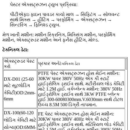
પેસ્ટર એક્સટ્રુઝન ટ્યુબ પ્રક્રિયા:
પીટીએફઇ ફાઇન પાવડર કાચો માલ → સિફ્ટિંગ → સોલવન્ટ
સાથે મિક્સ → હીટિંગ → પરફોર્મિંગ → એક્સટ્રુઝન →
સિન્ટરિંગ → ફિનિશ્ડ ટ્યુબ.
મેળ ખાતી મશીન: મશીન સ્ક્રિનિંગ, મિક્સિંગ મશીન, પરફોર્મિંગ
મશીન, એક્સટ્રુડર મશીન અને ફર્નેસ હીટિંગ, મોલ્ડ.
ટેકનિકલ ડેટા:
એક્સ્ટ્રુડર પેસ્ટ
પ્રકાર અને
ટેકનિકલ ડેટા
કરો
PTFE પેસ્ટ એક્સટ્રુઝન હોસ મેઈન મશીન:
30KW પાવર 380V 50Hz એક કી સ્ટાર્ટ
DX-D01 (25-60
હાઈડ્રોલિક ડ્રાઈવ સાથે. મટીરીયલ લોડ કેવિટી
માટે સૂટ
લોડિંગ
માટે 1.2M હાઈ. વર્કબ્લેન્ક મશીન: 380V 50Hz
કેવિટી)
OD:2mm-
હાઈડ્રોલિક ડ્રાઈવ સાથે 3KW PTFE બ્લેન્ક
6mm
હાઈ 300-60080300mm.V.6030mm સાથે ટોટલ
ઉચ્ચ 8.5M 500 ડિગ્રી તાપમાન.
DX-100
(60-120
FE પેસ્ટ એક્સટ્રુઝન હોસ મેઈન મશીન:
30KW પાવર 380V 40Hz એક કી સ્ટાર્ટ
લોડિંગ કેવિટી માટે
હાઈડ્રોલિક ડ્રાઈવ સાથે. મટિરિયલ લોડ કેવિટી
યોગ્ય)
OD:6MM-
માટે 1.5M હાઈ. વર્કબ્લેન્ક મશીન: 300V 50Hz