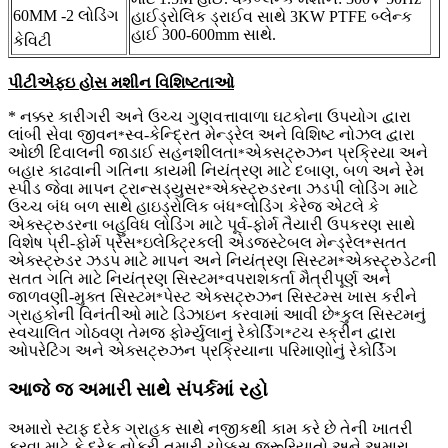
60MM -2 લોડિંગ
હાઈડ્રોલિક ડ્રાઈવ સાથે 3KW PTFE બ્લેન્ક
હાઈ 300-600mm સાથે.
કેવિટી
પીટીએફઇ હોસ મશીન વિશિષ્ટતાઓ
* નક્કર કારીગરી અને ઉચ્ચ ગુણવત્તાવાળા ઘટકોના ઉપયોગ દ્વારા
લાંબી સેવા જીવન
સ્વ-કેન્દ્રિત મેન્ડ્રેલ અને વિશિષ્ટ નોઝલ દ્વારા
*
ઓછી દિવાલની જાડાઈ સહનશીલતા
એક્સટ્રુઝન પ્રક્રિયા અને
*
બહાર કાઢવાની ગતિના કાયમી નિયંત્રણ માટે દબાણ, બળ અને રેમ
સ્પીડ જેવા માપન ટ્રાન્સડ્યુસર
એક્સ્ટ્રુડરના ઝડપી લોડિંગ માટે
*
ઉચ્ચ બંધ બળ સાથે હાઇડ્રોલિક બંધ
લોડિંગ કેરેજ એટલે કે
*
એક્સ્ટ્રુડરના બહુવિધ લોડિંગ માટે પૂર્વ-ફોર્મ તૈયારી ઉપકરણ સાથે
વિશેષ પ્રી-ફોર્મ પ્રેસ
ઇલેક્ટ્રિકલી એડજસ્ટેબલ મેન્ડ્રેલ
સતત
*
*
એક્સ્ટ્રુડર ઝડપ માટે માપન અને નિયંત્રણ સિસ્ટમ
એક્સ્ટ્રુડેટની
*
સતત ગતિ માટે નિયંત્રણ સિસ્ટમ
વપરાશકર્તા મૈત્રીપૂર્ણ અને
*
જાળવણી-મુક્ત સિસ્ટમ
પેસ્ટ એક્સટ્રુઝન સિસ્ટમ્સ ખાસ કરીને
*
ગ્રાહકોની વિનંતીઓ માટે ડિઝાઇન કરવામાં આવી છે
કુલ સિસ્ટમનું
*
સ્વચાલિત ગોઠવણ તેમજ ફોર્મ્યુલાનું રેકોર્ડિંગ
ટચ સ્ક્રીન દ્વારા
*
ઓપરેટિંગ અને એક્સટ્રુઝન પ્રક્રિયાના પરિમાણોનું રેકોર્ડિંગ
આજે જ અમારી સાથે સંપર્કમાં રહો
અમારો સ્ટાફ દરેક ગ્રાહક સાથે નજીકથી કામ કરે છે તેની ખાતરી
કરવા માટે કે દરેક નોકરી તમારી ચોક્કસ જરૂરિયાતો અને અમારા