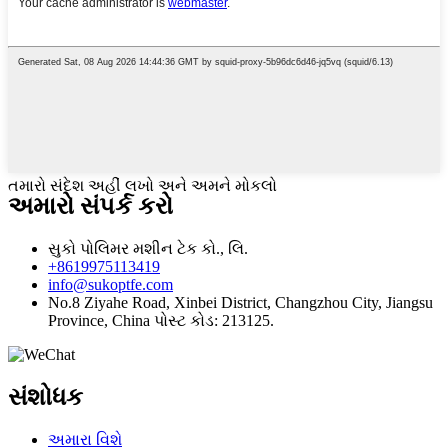
તમારો સંદેશ અહીં લખો અને અમને મોકલો
અમારો સંપર્ક કરો
સુકો પોલિમર મશીન ટેક કો., લિ.
+8619975113419
info@sukoptfe.com
No.8 Ziyahe Road, Xinbei District, Changzhou City, Jiangsu
Province, China પોસ્ટ કોડ: 213125.
સંશોધક
અમારા વિશે