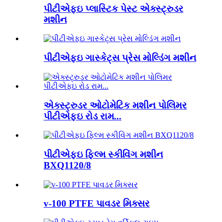
પીટીએફઇ પ્લાસ્ટિક પેસ્ટ એક્સ્ટ્રુડર
મશીન
પીટીએફઇ ગાસ્કેટ્સ પ્રેસ મોલ્ડિંગ મશીન
એક્સ્ટ્રુડર ઓટોમેટિક મશીન પોલિમર
પીટીએફઇ રોડ રામ...
પીટીએફઇ ફિલ્મ સ્કીવિંગ મશીન
BXQ1120/8
v-100 PTFE પાવડર મિક્સર