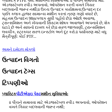
પ્લાસ્ટિક PTFE પેસ્ટ મશીનની વિશેષતાઓ: ü પીચને સમાવવા માટે
એડજસ્ટેબલ સ્પીડ અપનાવો, ઓપરેશન કરતી વખતે ગિયર
બદલવાની જરૂર નથી;ü ઉચ્ચ ઉત્પાદક કાર્યક્ષમતા;ઉત્પાદન દર
પ્રતિ કલાક હાજર સામાન્ય મશીન કરતાં ત્રણ ગણો વધારે છે,
મહત્તમ ઉત્પાદન 98m/કલાક સુધી પહોંચે છે;ü ઓછો અવાજ,
ટ્રાન્સમિશન અને ખેંચવાની સિસ્ટમ શોષક અવાજને અપનાવે છે, શેક
ઘટાડે છે અને સાધનો દાખલ કરે છે;ü સરળ જાળવણી, ટ્રાન્સમિશન
લવચીક, સ્ટ્રક્ચર સરળ ઇન્સ્ટોલ અને દૂર કરો.ü પર્યાવરણ માટે વધુ
મૈત્રીપૂર્ણ: કોઈ PTF...
અમને ઇમેઇલ મોકલો
ઉત્પાદન વિગતો
ઉત્પાદન ટૅગ્સ
ટિપ્પણીઓ
પ્લાસ્ટિક
પીટીએફઇ પેસ્ટ
મશીન સુવિધાઓ:
ü પીચને સમાવવા માટે એડજસ્ટેબલ સ્પીડ અપનાવો, ઓપરેશન
વખતે ગિયર બદલવાની જરૂર નથી;