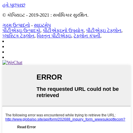
હવે પૂછપરછ
© કૉપિરાઇટ - 2019-2021 : સર્વાધિકાર સુરક્ષિત.
ગરમ ઉત્પાદનો
-
સાઇટમેપ
પીટીએફઇ ઉત્પાદકો
,
પીટીએફઇનો ઉપયોગ
,
પીટીએફઇ ટેફલોન
,
પ્લાસ્ટિક ટેફલોન
,
વિસ્તૃત પીટીએફઇ
,
ટેફલોન કંપની
,