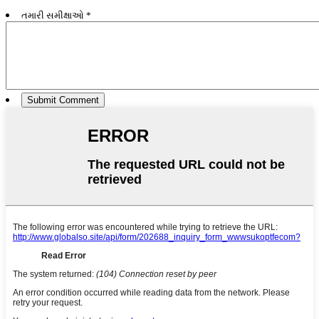
તમારી સમીક્ષાઓ *