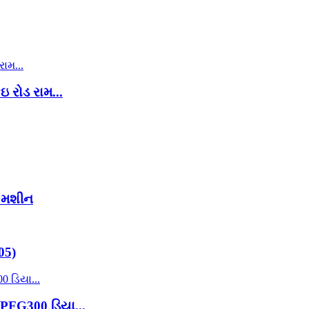
 રોડ રામ...
ગ મશીન
05)
 PFG300 ડિયા...