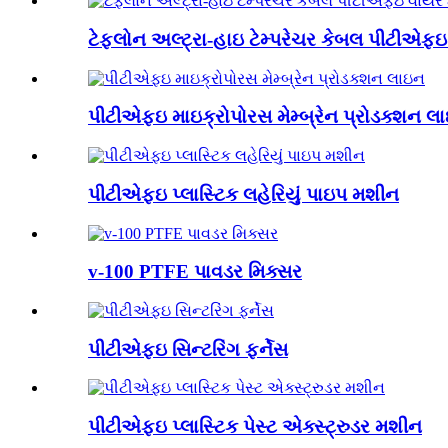
ટેફલોન અલ્ટ્રા-હાઇ ટેમ્પરેચર કેબલ પીટીએફઇ
પીટીએફઇ માઇક્રોપોરસ મેમ્બ્રેન પ્રોડક્શન લ
પીટીએફઇ પ્લાસ્ટિક લહેરિયું પાઇપ મશીન
v-100 PTFE પાવડર મિક્સર
પીટીએફઇ સિન્ટરિંગ ફર્નેસ
પીટીએફઇ પ્લાસ્ટિક પેસ્ટ એક્સ્ટ્રુડર મશીન