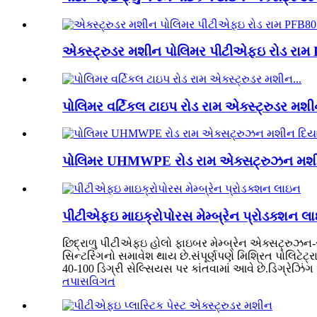
એક્સ્ટ્રુડર મશીન પોલિમર પીટીએફઇ રોડ રામ 
પોલિમર વર્ટિકલ ટાઇપ રોડ રામ એક્સ્ટ્રુડર મશી
પોલિમર UHMWPE રોડ રામ એક્સટ્રુઝન મશીન
પીટીએફઇ માઇક્રોપોરસ મેમ્બ્રેન પ્રોડક્શન લ
છિદ્રાળુ પીટીએફઇ હોલો ફાઇબર મેમ્બ્રેન એક્સટ્રુઝન-સ્ટ્
સિન્ટરિંગનો સમાવેશ થાય છે.સંપૂર્ણપણે મિશ્રિત પોલિટેટ્ર
40-100 ડિગ્રી સેલ્સિયસ પર કાંતવામાં આવે છે.ડિગ્રેઝિંગ 
તપાસ
વિગત