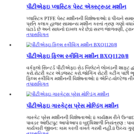
પીટીએફઇ પ્લાસ્ટિક પેસ્ટ એક્સ્ટ્રુડર મશીન
પ્લાસ્ટિક PTFE પેસ્ટ મશીનની વિશેષતાઓ: ü પીચને સમ
પ્રતિ કલાક હાજર સામાન્ય મશીન કરતાં ત્રણ ગણો વધારે
ઘટાડે છે અને સાધનો દાખલ કરે છે;ü સરળ જાળવણી, ટ્રાન્સ
તપાસ
વિગત
પીટીએફઇ ફિલ્મ સ્કીવિંગ મશીન BXQ1120/8
વર્કફ્લો સિન્ટર્ડ પીટીએફઇ રોડ બિલેટને લોખંડની શાફ્
કરો.રોટરી કટર એડજસ્ટ કરો.જોગિંગ રોટરી કટીંગ પછી ભૂ
ફિલ્મ સ્કીવિંગ મશીનની વિશેષતાઓ: ü એન્ટિ-વોલ્ટેજ તી
તપાસ
વિગત
પીટીએફઇ ગાસ્કેટ્સ પ્રેસ મોલ્ડિંગ મશીન
ગાસ્કેટ પ્રેસ મશીનની વિશેષતાઓ: ü કાર્યક્ષમ રીતે ઉત્પા
પાવડર આઉટપુટ આપોઆપ ü બુદ્ધિશાળી નિયંત્રણ : પાવરન
કાર્યકારી જીવન: કામ કરતી વખતે ગરમી નહીં.ü ઉચ્ચ ગ
તપાસ
વિગત