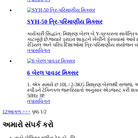
SYH-50 ત્રિ-પરિમાણીય મિક્સર
કાર્યકારી સિદ્ધાંત: મિશ્રણ બેરલ બે Y-પ્રકારના સાર્વત્
કાટખૂણે છે.જ્યારે ડ્રાઇવ શાફ્ટને ખેંચીને ફેરવવામાં આવ
રેડિયલ અને પરિઘ દિશાઓમાં ત્રિ-પરિમાણીય સંયોજન ચળવ
તપાસ
વિગત
6 બેરલ પાવડર મિક્સર
1. એક સમયે છ 10L / 2-3KG મિશ્રણ બેરલથી સજ્જ, અને ક
સ્પીડને ટેક્નિકલ જરૂરિયાતો અનુસાર એડજસ્ટ કરી શકાય છ
50Hz 3P.
તપાસ
વિગત
1
2
આગળ >
>>
પૃષ્ઠ 1/2
અમારો સંપર્ક કરો
સુકો પોલિમર મશીન ટેક કો., લિ.