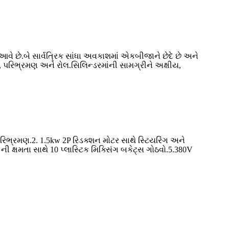
ં આવે છે.બે સાર્વત્રિક સાંધા અવકાશમાં એકબીજાને છેદે છે અને
વાદ, પરિભ્રમણ અને રોલ.સિલિન્ડરમાંની સામગ્રીને અક્ષીય,
રિભ્રમણ.2. 1.5kw 2P રિડક્શન મોટર સાથે સ્ટિયરિંગ અને
ી ક્ષમતા સાથે 10 પ્લાસ્ટિક મિક્સિંગ બકેટ્સ ગોઠવો.5.380V