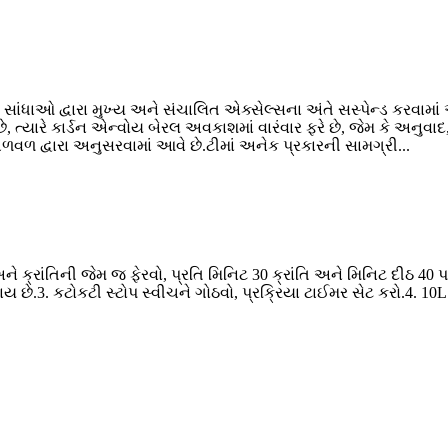
રિક સાંધાઓ દ્વારા મુખ્ય અને સંચાલિત એક્સેલ્સના અંતે સસ્પેન્ડ કરવામા
ે છે, ત્યારે કાર્ડન એન્વોય બેરલ અવકાશમાં વારંવાર ફરે છે, જેમ કે અનુ
ળ દ્વારા અનુસરવામાં આવે છે.ટીમાં અનેક પ્રકારની સામગ્રી...
્રાંતિની જેમ જ ફેરવો, પ્રતિ મિનિટ 30 ક્રાંતિ અને મિનિટ દીઠ 40 પ
ે.3. કટોકટી સ્ટોપ સ્વીચને ગોઠવો, પ્રક્રિયા ટાઈમર સેટ કરો.4. 10L ન