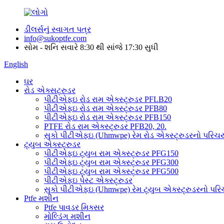
ડીલર્સનું સ્વાગત પત્ર
info@sukoptfe.com
સોમ - શનિ સવારે 8:30 થી સાંજે 17:30 સુધી
English
ઘર
રોડ એક્સટ્રુડર
પીટીએફઇ રોડ રામ એક્સ્ટ્રુડર PFLB20
પીટીએફઇ રોડ રામ એક્સ્ટ્રુડર PFB80
પીટીએફઇ રોડ રામ એક્સ્ટ્રુડર PFB150
PTFE રોડ રામ એક્સ્ટ્રુડર PFB20, 20.
સુકો પીટીએફઇ (Uhmwpe) રેમ રોડ એક્સ્ટ્રુડરનો પરિચ
ટ્યુબ એક્સ્ટ્રુડર
પીટીએફઇ ટ્યુબ રામ એક્સ્ટ્રુડર PFG150
પીટીએફઇ ટ્યુબ રામ એક્સ્ટ્રુડર PFG300
પીટીએફઇ ટ્યુબ રામ એક્સ્ટ્રુડર PFG500
પીટીએફઇ પેસ્ટ એક્સ્ટ્રુડર
સુકો પીટીએફઇ (Uhmwpe) રેમ ટ્યુબ એક્સ્ટ્રુડરનો પર
Ptfe મશીન
Ptfe પાવડર મિક્સર
મોલ્ડિંગ મશીન