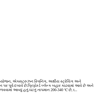
 સંયોજન, એક્સટ્રુઝન સ્પિનિંગ, અક્ષીય સ્ટ્રેચિંગ અને
 પૂર્વ-દબાવે છે.પ્રિફોર્મ્ડ બ્લેન્ક બહાર કાઢવામાં આવે છે અને
વવામાં આવ્યું હતું.ઘટતું તાપમાન 200-340 ℃ છે, t...