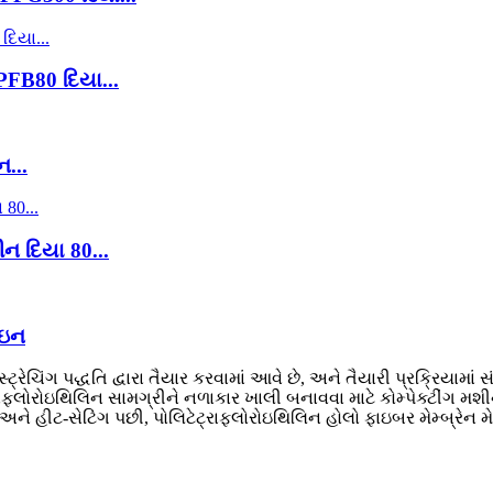
PFB80 દિયા...
ન...
 દિયા 80...
ાઇન
રેચિંગ પદ્ધતિ દ્વારા તૈયાર કરવામાં આવે છે, અને તૈયારી પ્રક્રિયામાં
ાફ્લોરોઇથિલિન સામગ્રીને નળાકાર ખાલી બનાવવા માટે કોમ્પેક્ટીંગ મશીન પર
અને હીટ-સેટિંગ પછી, પોલિટેટ્રાફ્લોરોઇથિલિન હોલો ફાઇબર મેમ્બ્રેન મેળ