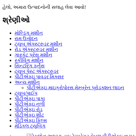
હેલો, અમારા ઉત્પાદનોની સલાહ લેવા આવો!
શ્રેણીઓ
મોલ્ડિંગ મશીન
રામ ઉત્તોદન
ટ્યુબ એક્સ્ટ્રુડર મશીન
રોડ એક્સ્ટ્રુડર મશીન
ગાસ્કેટ પ્રેસ મશીન
સ્કીવિંગ મશીન
સિન્ટરિંગ ફર્નેસ
ટ્યુબ પેસ્ટ એક્સ્ટ્રુડર
પીટીએફઇ પાવડર મિક્સર
અન્ય મશીન
પીટીએફઇ માઇક્રોપોરસ મેમ્બ્રેન પ્રોડક્શન લાઇન
ટ્યુબ/પાઈપ
પીટીએફઇ પાકા
પીટીએફઇ નળી
પીટીએફઇ રોડ
પીટીએફઇ શીટ
પીટીએફઇ ફિલ્મ
મેડિકલ ટ્યુબિંગ