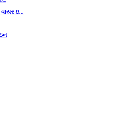
 વાયર ઇ...
ાઇન