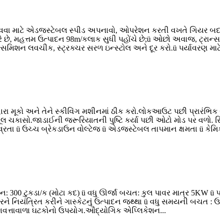
ાવવા માટે એડજસ્ટેબલ સ્પીડ અપનાવો, ઓપરેશન કરતી વખતે ગિયર બદલ
 છે, મહત્તમ ઉત્પાદન 98m/કલાક સુધી પહોંચે છે;ü ઓછો અવાજ, ટ્રાન
મિશન લવચીક, સ્ટ્રક્ચર સરળ ઇન્સ્ટોલ અને દૂર કરો.ü પર્યાવરણ માટે વધ
ટ દ્વારા મૂકો અને તેને સ્કીવિંગ મશીનમાં ઠીક કરો.લોકઆઉટ પછી પ્ર
લ ચકાસો.જાડાઈની જરૂરિયાતની પુષ્ટિ કર્યા પછી ઓટો મોડ પર વળો. સ્પ
વ્રતા ü ઉચ્ચ બ્રેકડાઉન વોલ્ટેજ ü એડજસ્ટેબલ તાપમાન ક્ષમતા ü કેમિ
દન: 300 ટુકડા/ક (મોટા કદ) ü વધુ ઊર્જા બચત: કુલ પાવર માત્ર 5KW ü પર
ે નિયંત્રિત કરીને ગાસ્કેટનું ઉત્પાદન જથ્થા ü વધુ સમયની બચત : 
ુણવત્તાવાળા ઘટકોનો ઉપયોગ.ઔદ્યોગિક એપ્લિકેશન...