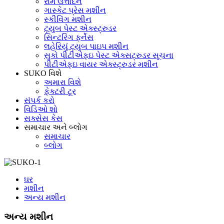
રામ ઉત્તોદન
ગાસ્કેટ પ્રેસ મશીન
સ્કીવિંગ મશીન
ટ્યુબ પેસ્ટ એક્સ્ટ્રુડર
સિન્ટરિંગ ફર્નેસ
લહેરિયું ટ્યુબ પાઇપ મશીન
સુકો પીટીએફઇ પેસ્ટ એક્સટ્રુડર સૂચના
પીટીએફઇ વાયર એક્સ્ટ્રુડર મશીન
SUKO વિશે
અમારા વિશે
ફેક્ટરી ટૂર
સંપર્ક કરો
વિડિઓ શો
સક્સેસ કેસ
સમાચાર અને બ્લોગ
સમાચાર
બ્લોગ
ઘર
મશીન
અન્ય મશીન
અન્ય મશીન