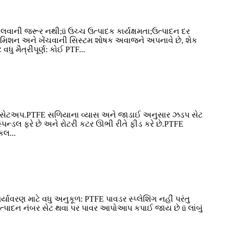
વાની જરૂર નથી;ü ઉચ્ચ ઉત્પાદક કાર્યક્ષમતા;ઉત્પાદન દર
્સમિશન અને ખેંચવાની સિસ્ટમ શોષક અવાજને અપનાવે છે, શેક
ુ મૈત્રીપૂર્ણ: કોઈ PTF...
ારંભિક સેટઅપ.PTFE સળિયાના વ્યાસ અને જાડાઈ અનુસાર ઝડપ સેટ
િન્ડલ ફરે છે અને રોટરી કટર ઊભી રીતે ફીડ કરે છે.PTFE
કલ...
્યાવરણ માટે વધુ અનુકૂળ: PTFE પાવડર સ્પ્લેશિંગ નહીં પરંતુ
ઉત્પાદન નંબર સેટ થવા પર પાવર આપોઆપ કપાઈ જાય છે ü લાંબું