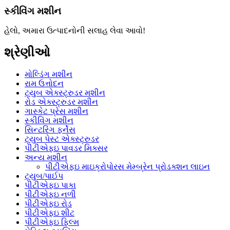
સ્કીવિંગ મશીન
હેલો, અમારા ઉત્પાદનોની સલાહ લેવા આવો!
શ્રેણીઓ
મોલ્ડિંગ મશીન
રામ ઉત્તોદન
ટ્યુબ એક્સ્ટ્રુડર મશીન
રોડ એક્સ્ટ્રુડર મશીન
ગાસ્કેટ પ્રેસ મશીન
સ્કીવિંગ મશીન
સિન્ટરિંગ ફર્નેસ
ટ્યુબ પેસ્ટ એક્સ્ટ્રુડર
પીટીએફઇ પાવડર મિક્સર
અન્ય મશીન
પીટીએફઇ માઇક્રોપોરસ મેમ્બ્રેન પ્રોડક્શન લાઇન
ટ્યુબ/પાઈપ
પીટીએફઇ પાકા
પીટીએફઇ નળી
પીટીએફઇ રોડ
પીટીએફઇ શીટ
પીટીએફઇ ફિલ્મ