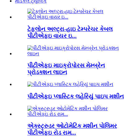
મેડિકલ ટ્યુબિંગ
ટેફલોન અલ્ટ્રા-હાઇ ટેમ્પરેચર કેબલ
પીટીએફઇ વાયર ઇ...
પીટીએફઇ માઇક્રોપોરસ મેમ્બ્રેન
પ્રોડક્શન લાઇન
પીટીએફઇ પ્લાસ્ટિક લહેરિયું પાઇપ મશીન
એક્સ્ટ્રુડર ઓટોમેટિક મશીન પોલિમર
પીટીએફઇ રોડ રામ...