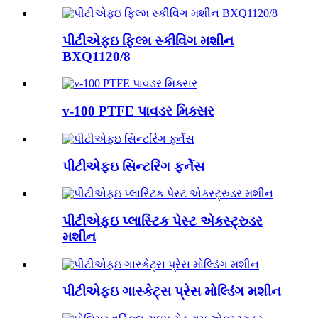
પીટીએફઇ ફિલ્મ સ્કીવિંગ મશીન
BXQ1120/8
v-100 PTFE પાવડર મિક્સર
પીટીએફઇ સિન્ટરિંગ ફર્નેસ
પીટીએફઇ પ્લાસ્ટિક પેસ્ટ એક્સ્ટ્રુડર
મશીન
પીટીએફઇ ગાસ્કેટ્સ પ્રેસ મોલ્ડિંગ મશીન