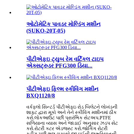
ઓટોમેટિક પાવડર મોલ્ડિંગ મશીન
(SUKO-20T-05)
પીટીએફઇ ટ્યુબ રેમ વર્ટિકલ ટાઇપ
એક્સટ્રુડર PFG300 ડિયા...
પીટીએફઇ ફિલ્મ સ્કીવિંગ મશીન
BXQ1120/8
વર્કફ્લો સિન્ટર્ડ પીટીએફઇ રોડ બિલેટને લોખંડની
શાફ્ટ દ્વારા મૂકો અને તેને સ્કીવિંગ મશીનમાં ઠીક
કરો.લોકઆઉટ પછી પ્રારંભિક સેટઅપ.PTFE
સળિયાના વ્યાસ અને જાડાઈ અનુસાર ઝડપ સેટ
કરો.રોટરી કટર એડજસ્ટ કરો.જોગિંગ રોટરી
કટીંગ પછી ભૂલ ચકાસો.જાડાઈની જરૂરિયાતની