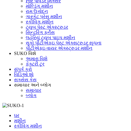
Ptfe પાવડર મિક્સર
મોલ્ડિંગ મશીન
રામ ઉત્તોદન
ગાસ્કેટ પ્રેસ મશીન
સ્કીવિંગ મશીન
ટ્યુબ પેસ્ટ એક્સ્ટ્રુડર
સિન્ટરિંગ ફર્નેસ
લહેરિયું ટ્યુબ પાઇપ મશીન
સુકો પીટીએફઇ પેસ્ટ એક્સટ્રુડર સૂચના
પીટીએફઇ વાયર એક્સ્ટ્રુડર મશીન
SUKO વિશે
અમારા વિશે
ફેક્ટરી ટૂર
સંપર્ક કરો
વિડિઓ શો
સક્સેસ કેસ
સમાચાર અને બ્લોગ
સમાચાર
બ્લોગ
ઘર
મશીન
સ્કીવિંગ મશીન