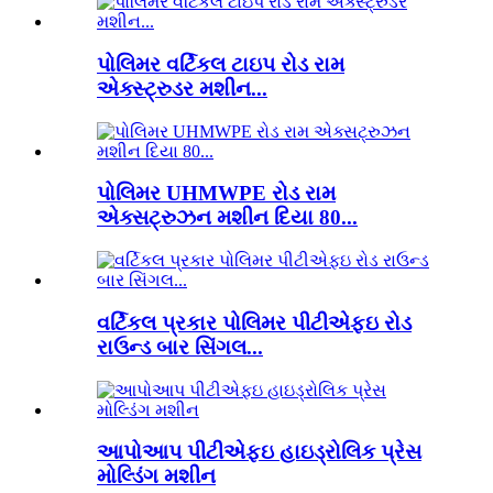
પોલિમર વર્ટિકલ ટાઇપ રોડ રામ
એક્સ્ટ્રુડર મશીન...
પોલિમર UHMWPE રોડ રામ
એક્સટ્રુઝન મશીન દિયા 80...
વર્ટિકલ પ્રકાર પોલિમર પીટીએફઇ રોડ
રાઉન્ડ બાર સિંગલ...
આપોઆપ પીટીએફઇ હાઇડ્રોલિક પ્રેસ
મોલ્ડિંગ મશીન