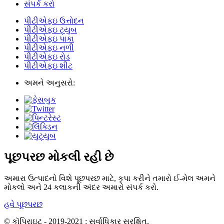
સંપર્ક કરો
પીટીએફઇ ઉત્તોદન
પીટીએફઇ ટ્યુબ
પીટીએફઇ પાકા
પીટીએફઇ નળી
પીટીએફઇ રોડ
પીટીએફઇ શીટ
અમને અનુસરો:
પૂછપરછ મોકલી રહી છે
અમારા ઉત્પાદનો વિશે પૂછપરછ માટે, કૃપા કરીને તમારો ઈ-મેલ અમને
મોકલો અને 24 કલાકની અંદર અમારો સંપર્ક કરો.
હવે પૂછપરછ
© કૉપિરાઇટ - 2019-2021 : સર્વાધિકાર સુરક્ષિત.