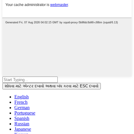
શોધવા માટે એન્ટર દબાવો અથવા બંધ કરવા માટે ESC દબાવો
English
French
German
Portuguese
Spanish
Russian
Japanese