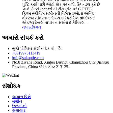
પુષ્ટિ કર્યા પછી ઓટો મોડ પર વળો. સ્પિન્ડલ ફરે છે
અને રોટરી કટર ઊભી રીતે ફીડ કરે છે.PTFE
ફિલ્મ સ્કીવિંગ મશીનની વિશેષતાઓ: ü એન્ટિ-
વોલ્ટેજ તીવ્રતા ü ઉચ્ચ બ્રેકડાઉન વોલ્ટેજ ü
એડજસ્ટેબલ તાપમાન ક્ષમતા ü કેમિકલ...
તપાસ
વિગત
અમારો સંપર્ક કરો
સુકો પોલિમર મશીન ટેક કો., લિ.
+8619975113419
info@sukoptfe.com
No.8 Ziyahe Road, Xinbei District, Changzhou City, Jiangsu
Province, China પોસ્ટ કોડ: 213125.
સંશોધક
અમારા વિશે
મશીન
ઉત્પાદનો
સમાચાર