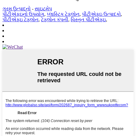
ગરમ ઉત્પાદનો
-
સાઇટમેપ
પીટીએફઇનો ઉપયોગ
,
પ્લાસ્ટિક ટેફલોન
,
પીટીએફઇ ઉત્પાદકો
,
પીટીએફઇ ટેફલોન
,
ટેફલોન કંપની
,
વિસ્તૃત પીટીએફઇ
,